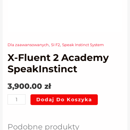
,
,
Dla zaawansowanych
SI F2
Speak Instinct System
ilość
X-Fluent 2 Academy
X-
Fluent
SpeakInstinct
2
Academy
3,900.00
zł
SpeakInstinct
Dodaj Do Koszyka
Podobne produkty