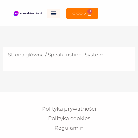
Przejdź
0
Wózek
0.00
zł
do
treści
Strona główna
/ Speak Instinct System
Polityka prywatności
Polityka cookies
Regulamin