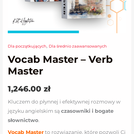
,
Dla początkujących
Dla średnio zaawansowanych
ilość
Vocab Master – Verb
Vocab
Master
Master
-
Verb
1,246.00
zł
Master
Kluczem do płynnej i efektywnej rozmowy w
języku angielskim są
czasowniki i bogate
słownictwo
.
Vocab Master
to rozwiązanie, które pozwoli Ci