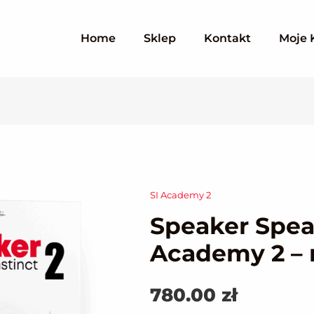
Home
Sklep
Kontakt
Moje 
SI Academy 2
ilość
Speaker Spea
Speaker
SpeakInstinct
Academy 2 – r
Academy
2
780.00
zł
-