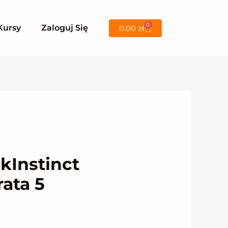
0
Wózek
Kursy
Zaloguj Się
0.00
zł
kInstinct
ata 5