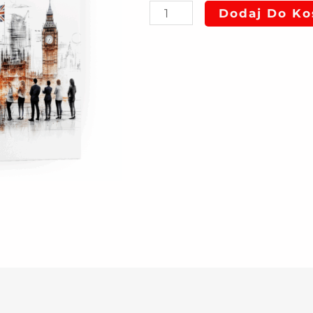
Dodaj Do Ko
rata
5