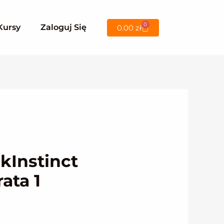
0
Wózek
Kursy
Zaloguj Się
0.00
zł
kInstinct
ata 1