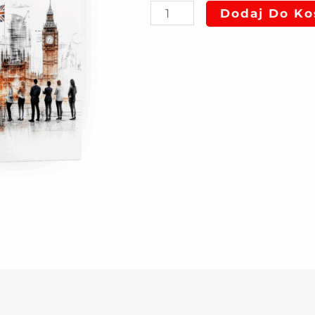
Dodaj Do Ko
rata
1