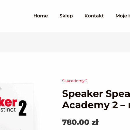
Home
Sklep
Kontakt
Moje 
SI Academy 2
ilość
Speaker Spea
Speaker
SpeakInstinct
Academy 2 – r
Academy
2
780.00
zł
-