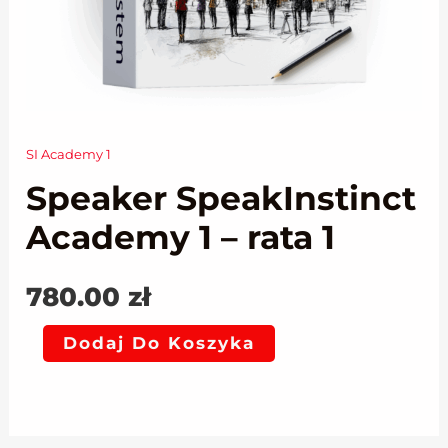
SI Academy 1
ilość
Speaker SpeakInstinct
Speaker
SpeakInstinct
Academy 1 – rata 1
Academy
1
780.00
zł
-
Dodaj Do Koszyka
rata
1