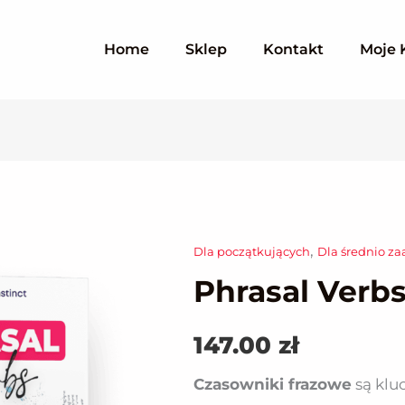
Home
Sklep
Kontakt
Moje 
,
Dla początkujących
Dla średnio 
ilość
Phrasal Verb
Phrasal
Verbs
147.00
zł
Czasowniki frazowe
są klu