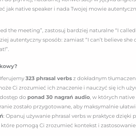
eć jak native speaker i nada Twojej mowie autentyczn
d the meeting”, zastosuj bardziej naturalne “I called
ej autentyczny sposób: zamiast “I can’t believe she di
t!”.
ątkowy?
 Oferujemy
323 phrasal verbs
z dokładnym tłumaczeni
oże Ci zrozumieć ich znaczenie i nauczyć się ich uż
z dostęp do
ponad 30 nagrań audio
, w których nativ
ranie zostało przygotowane, aby maksymalnie ułatwić
ań
: Opanuj używanie phrasal verbs w praktyce dzięki
 które pomogą Ci zrozumieć kontekst i zastosowanie