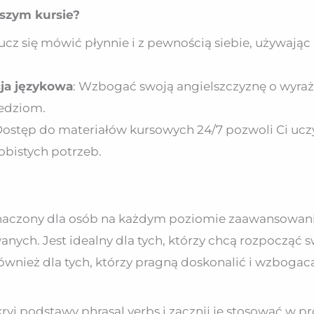
aszym kursie?
ucz się mówić płynnie i z pewnością siebie, używając p
ja językowa
: Wzbogać swoją angielszczyznę o wyraż
edziom.
 Dostęp do materiałów kursowych 24/7 pozwoli Ci ucz
bistych potrzeb.
zeznaczony dla osób na każdym poziomie zaawansowan
ych. Jest idealny dla tych, którzy chcą rozpocząć s
ównież dla tych, którzy pragną doskonalić i wzbogac
kryj podstawy phrasal verbs i zacznij je stosować w p