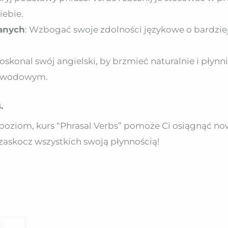
iebie.
anych
: Wzbogać swoje zdolności językowe o bardziej
Doskonal swój angielski, by brzmieć naturalnie i płynn
 zawodowym.
.
poziom, kurs “Phrasal Verbs” pomoże Ci osiągnąć no
zaskocz wszystkich swoją płynnością!