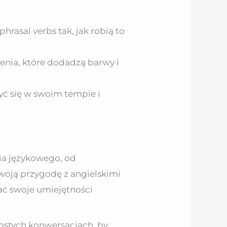
hrasal verbs tak, jak robią to
enia, które dodadzą barwy i
yć się w swoim tempie i
ia językowego, od
woją przygodę z angielskimi
ać swoje umiejętności
rostych konwersacjach, by