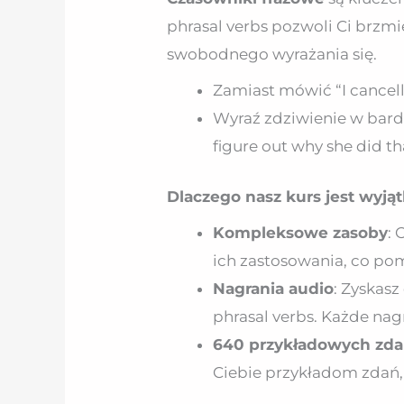
phrasal verbs pozwoli Ci brzmi
swobodnego wyrażania się.
Zamiast mówić “I cancelle
Wyraź zdziwienie w bardzi
figure out why she did tha
Dlaczego nasz kurs jest wyj
Kompleksowe zasoby
:
ich zastosowania, co pom
Nagrania audio
: Zyskas
phrasal verbs. Każde nag
640 przykładowych zd
Ciebie przykładom zdań,