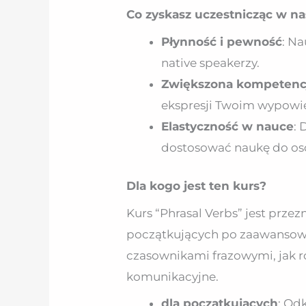
Co zyskasz uczestnicząc w n
Płynność i pewność
: Na
native speakerzy.
Zwiększona kompetenc
ekspresji Twoim wypowi
Elastyczność w nauce
:
dostosować naukę do oso
Dla kogo jest ten kurs?
Kurs “Phrasal Verbs” jest pr
początkujących po zaawansowan
czasownikami frazowymi, jak r
komunikacyjne.
dla początkujących
: Od