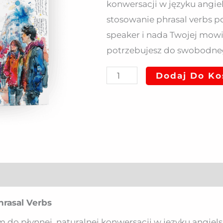
konwersacji w języku angie
stosowanie phrasal verbs po
speaker i nada Twojej mowi
potrzebujesz do swobodneg
Dodaj Do Ko
hrasal Verbs
 do płynnej, naturalnej konwersacji w języku angiel