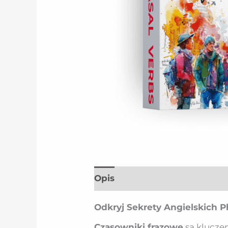
Opis
Odkryj Sekrety Angielskich P
Czasowniki frazowe
są kluczem