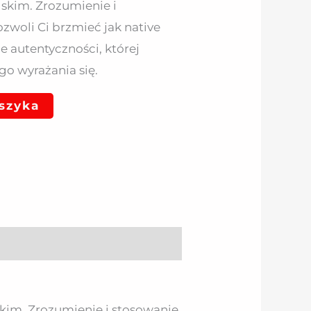
lskim. Zrozumienie i
zwoli Ci brzmieć jak native
e autentyczności, której
o wyrażania się.
szyka
skim. Zrozumienie i stosowanie