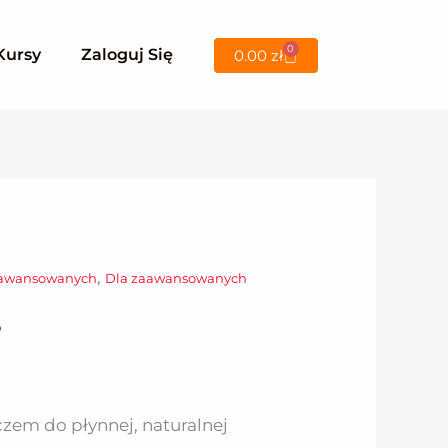
0
Wózek
Kursy
Zaloguj Się
0.00
zł
,
zaawansowanych
Dla zaawansowanych
s
czem do płynnej, naturalnej