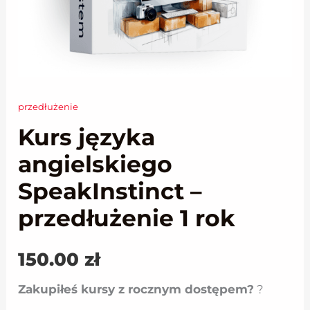
przedłużenie
ilość
Kurs języka
Kurs
języka
angielskiego
angielskiego
SpeakInstinct –
SpeakInstinct
przedłużenie 1 rok
-
przedłużenie
150.00
zł
1
rok
Zakupiłeś kursy z rocznym dostępem?
?