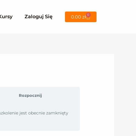
0
Wózek
Kursy
Zaloguj Się
0.00
zł
Rozpocznij
szkolenie jest obecnie zamknięty