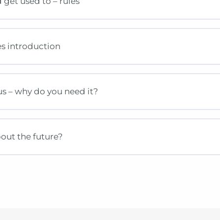
 get used to – rules
es introduction
us – why do you need it?
bout the future?