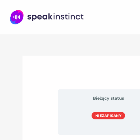
Przejdź
do
treści
Bieżący status
NIEZAPISANY