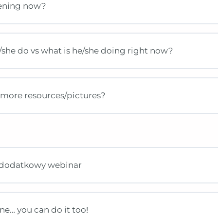
pening now?
/she do vs what is he/she doing right now?
d more resources/pictures?
– dodatkowy webinar
ne… you can do it too!