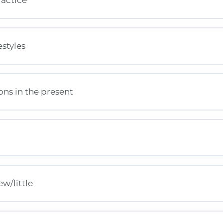
estyles
ons in the present
w/little