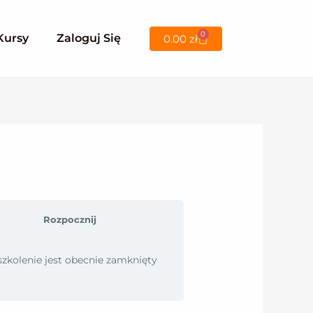
0
Wózek
Kursy
Zaloguj Się
0.00
zł
Rozpocznij
szkolenie jest obecnie zamknięty