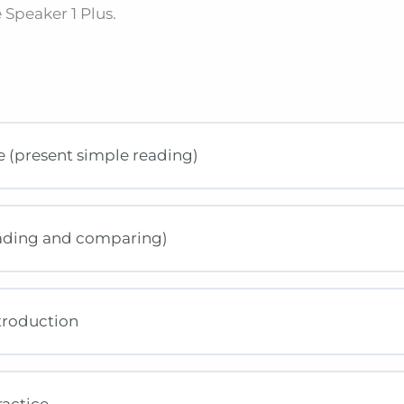
 Speaker 1 Plus.
ife (present simple reading)
reading and comparing)
ntroduction
ractice