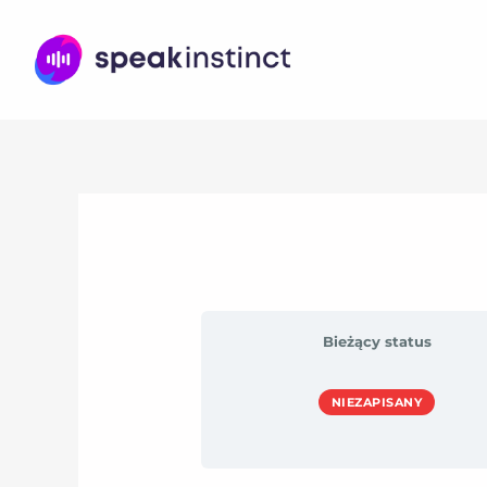
Przejdź
do
treści
Bieżący status
NIEZAPISANY