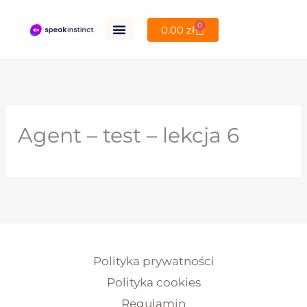
Przejdź
0
Wózek
0.00
zł
do
treści
Agent – test – lekcja 6
Polityka prywatności
Polityka cookies
Regulamin